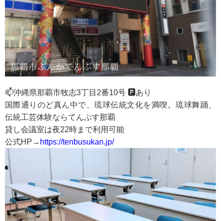
📫沖縄県那覇市牧志3丁目2番10号 🅿️あり
国際通りのど真ん中で、琉球伝統文化を満喫。琉球舞踊、
伝統工芸体験ならてんぶす那覇
貸し会議室は夜22時まで利用可能
公式HP→
https://tenbusukan.jp/