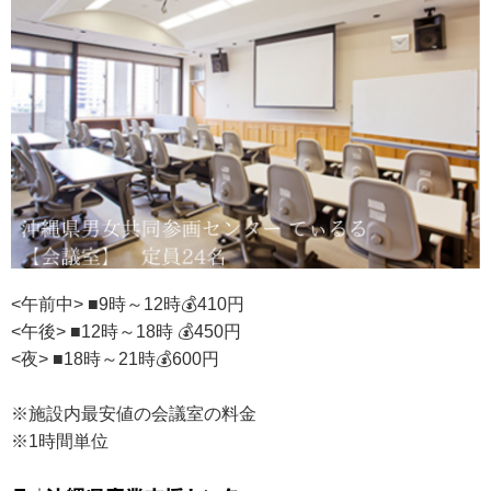
<午前中> ■9時～12時💰410円
<午後> ■12時～18時 💰450円
<夜> ■18時～21時💰600円
※施設内最安値の会議室の料金
※1時間単位