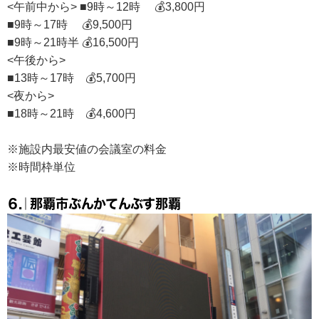
<午前中から> ■9時～12時 💰3,800円
■9時～17時 💰9,500円
■9時～21時半 💰16,500円
<午後から>
■13時～17時 💰5,700円
<夜から>
■18時～21時 💰4,600円
※施設内最安値の会議室の料金
※時間枠単位
６.｜那覇市ぶんかてんぶす那覇