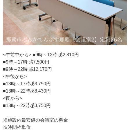
<午前中から> ■9時～12時 💰2,810円
■9時～17時 💰7,500円
■9時～22時 💰12,170円
<午後から>
■13時～17時💰3,750円
■13時～22時💰8,430円
<夜から>
■18時～22時💰3,750円
※施設内最安値の会議室の料金
※時間枠単位