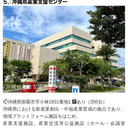
５.｜沖縄県産業支援センター
📫沖縄県那覇市字小禄1831番地1 🅿️あり（350台）
沖縄県における新産業創出・中核産業育成の拠点であり、
地域プラットフォーム施設をはじめ、
産業支援施設、産業交流等公益施設（ホール・会議室