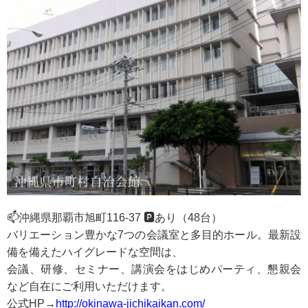
📫沖縄県那覇市旭町116-37 🅿️あり（48台）
バリエーション豊かな7つの会議室と多目的ホール。最新設
備を備えたハイグレードな空間は、
会議、研修、セミナー、講演会をはじめパーティ、懇親会
など自在にご利用いただけます。
公式HP→
http://okinawa-jichikaikan.com/