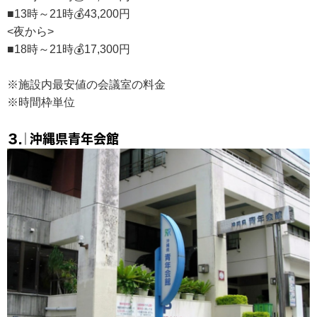
■13時～21時💰43,200円
<夜から>
■18時～21時💰17,300円
※施設内最安値の会議室の料金
※時間枠単位
３.｜沖縄県青年会館