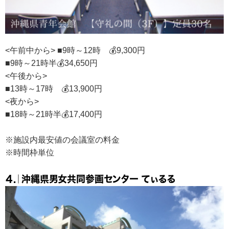
<午前中から> ■9時～12時 💰9,300円
■9時～21時半💰34,650円
<午後から>
■13時～17時 💰13,900円
<夜から>
■18時～21時半💰17,400円
※施設内最安値の会議室の料金
※時間枠単位
４.｜沖縄県男女共同参画センター てぃるる