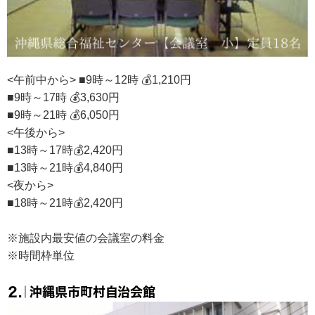
<午前中から> ■9時～12時 💰1,210円
■9時～17時 💰3,630円
■9時～21時 💰6,050円
<午後から>
■13時～17時💰2,420円
■13時～21時💰4,840円
<夜から>
■18時～21時💰2,420円
※施設内最安値の会議室の料金
※時間枠単位
２.｜沖縄県市町村自治会館