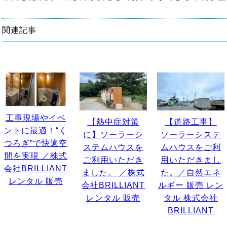
関連記事
工事現場やイベ
【熱中症対策
【道路工事】
ントに最適！“く
に】ソーラーシ
ソーラーシステ
つろぎ”で快適空
ステムハウスを
ムハウスをご利
間を実現 ／株式
ご利用いただき
用いただきまし
会社BRILLIANT
ました。 ／株式
た。／自然エネ
レンタル 販売
会社BRILLIANT
ルギー 販売 レン
レンタル 販売
タル 株式会社
BRILLIANT