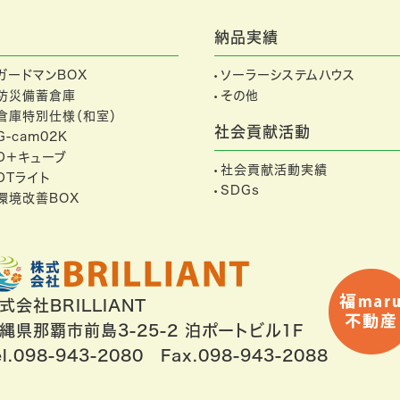
納品実績
ガードマンBOX
ソーラーシステムハウス
防災備蓄倉庫
その他
倉庫特別仕様（和室）
社会貢献活動
G-cam02K
D＋キューブ
社会貢献活動実績
DTライト
SDGs
環境改善BOX
式会社BRILLIANT
縄県那覇市前島3-25-2 泊ポートビル1F
el.098-943-2080 Fax.098-943-2088