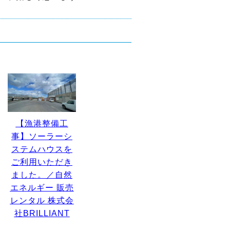
【漁港整備工
事】ソーラーシ
ステムハウスを
ご利用いただき
ました。／自然
エネルギー 販売
レンタル 株式会
社BRILLIANT