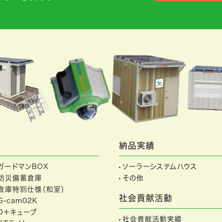
納品実績
ガードマンBOX
ソーラーシステムハウス
防災備蓄倉庫
その他
倉庫特別仕様（和室）
社会貢献活動
G-cam02K
D＋キューブ
社会貢献活動実績